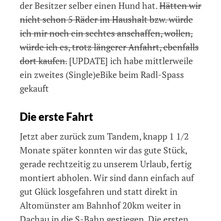
der Besitzer selber einen Hund hat.
Hätten wir
nicht schon 5 Räder im Haushalt bzw. würde
ich mir noch ein sechtes anschaffen, wollen,
würde ich es, trotz längerer Anfahrt, ebenfalls
dort kaufen.
[UPDATE] ich habe mittlerweile
ein zweites (Single)eBike beim Radl-Spass
gekauft
Die erste Fahrt
Jetzt aber zurück zum Tandem, knapp 1 1/2
Monate später konnten wir das gute Stück,
gerade rechtzeitig zu unserem Urlaub, fertig
montiert abholen. Wir sind dann einfach auf
gut Glück losgefahren und statt direkt in
Altomünster am Bahnhof 20km weiter in
Dachau in die S-Bahn gestiegen. Die ersten