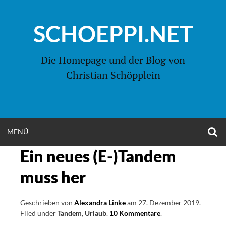
Zum
Inhalt
SCHOEPPI.NET
springen
Die Homepage und der Blog von
Christian Schöpplein
O
MENÜ
OPEN
S
F
Ein neues (E-)Tandem
MENU
muss her
Geschrieben von
Alexandra Linke
am
27. Dezember 2019
.
Filed under
Tandem
,
Urlaub
.
10 Kommentare
on
.
Ein