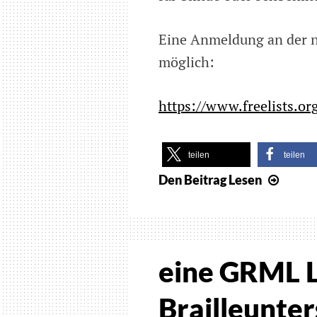
Eine Anmeldung an der ne
möglich:
https://www.freelists.org
teilen
teilen
Den Beitrag
Lesen
Neue
engli
Mailin
für
blind
eine GRML L
und
sehbe
Brailleunter
Linux