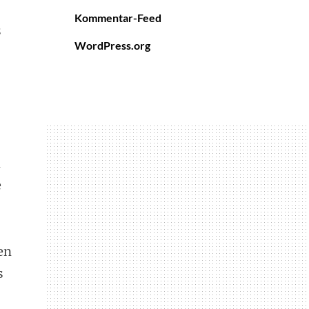
Kommentar-Feed
s
WordPress.org
n
e
en
s