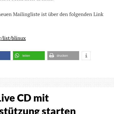
uen Mailingliste ist über den folgenden Link
/list/blinux
teilen
drucken
schsprachige
gliste
e
ive CD mit
hinderte
stützung starten