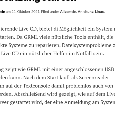
r
lein
am
21. Oktober 2021
.
Filed under
Allgemein
,
Anleitung
,
Linux
.
richtet
sierende Live CD, bietet di Möglichkeit ein System 
L
tarten. Da GRML viele nützliche Tools enthält, die
ekte Systeme zu reparieren, Dateisystemprobleme 
leunterstützung
 Live CD ein nützlicher Helfer im Notfall sein.
n
ng zeigt wie GRML mit einer angeschlossenen USB
rden kann. Nach dem Start läuft als Screenreader
n auf der Textconsole damit problemlos auch von
rden. Abschließend wird gezeigt, wie auf dem Liv
ver gestartet wird, der eine Anmeldung am Syste