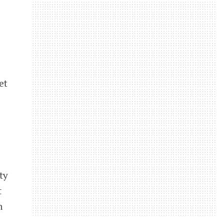
et
ty
t
h