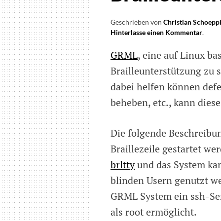
Nutze
Geschrieben von
Christian Schoepp
einge
Hinterlasse einen Kommentar
on
.
eine
GRML
, eine auf Linux ba
GRM
Live
Brailleunterstützung zu s
CD
dabei helfen können def
mit
Brail
beheben, etc., kann diese
starte
Die folgende Beschreibu
Braillezeile gestartet we
brltty
und das System kan
blinden Usern genutzt we
GRML System ein ssh-Ser
als root ermöglicht.