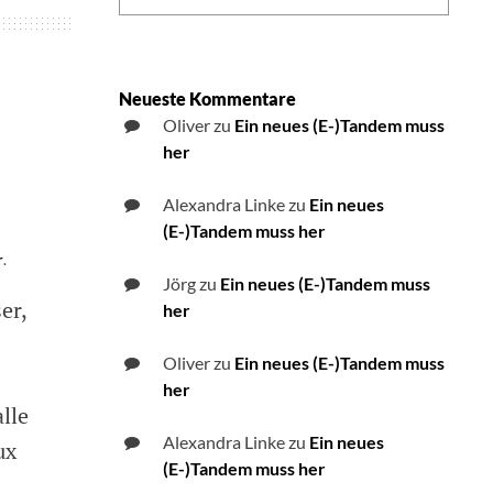
Neueste Kommentare
Oliver
zu
Ein neues (E-)Tandem muss
her
Alexandra Linke
zu
Ein neues
(E-)Tandem muss her
r
on
.
Neue
Jörg
zu
Ein neues (E-)Tandem muss
er,
englischsprachige
her
Mailingliste
für
Oliver
zu
Ein neues (E-)Tandem muss
blinde
her
und
lle
sehbehinderte
Alexandra Linke
zu
Ein neues
Linux
ux
Nutzer
(E-)Tandem muss her
eingerichtet