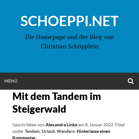
Zum
Inhalt
SCHOEPPI.NET
springen
Die Homepage und der Blog von
Christian Schöpplein
O
MENÜ
OPEN
S
F
Mit dem Tandem im
MENU
Steigerwald
Geschrieben von
Alexandra Linke
am
8. Januar 2022
.
Filed
under
Tandem
,
Urlaub
,
Wandern
.
Hinterlasse einen
Kommentar
on
.