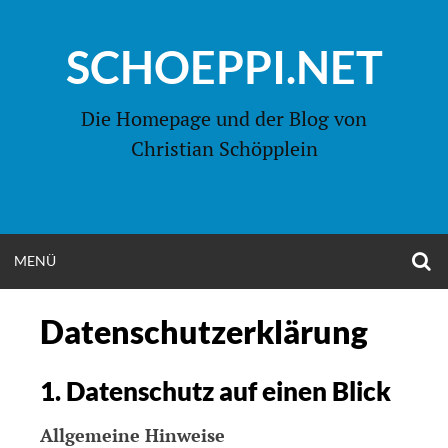
Zum
Inhalt
SCHOEPPI.NET
springen
Die Homepage und der Blog von
Christian Schöpplein
O
MENÜ
OPEN
S
F
MENU
Datenschutzerklärung
1. Datenschutz auf einen Blick
Allgemeine Hinweise