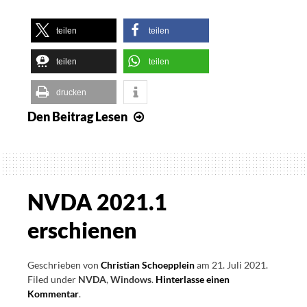
teilen
teilen
teilen
teilen
drucken
Den Beitrag
Lesen
NVDA
2023.3
veröffentlicht
NVDA 2021.1
erschienen
Geschrieben von
Christian Schoepplein
am
21. Juli 2021
.
Filed under
NVDA
,
Windows
.
Hinterlasse einen
Kommentar
on
.