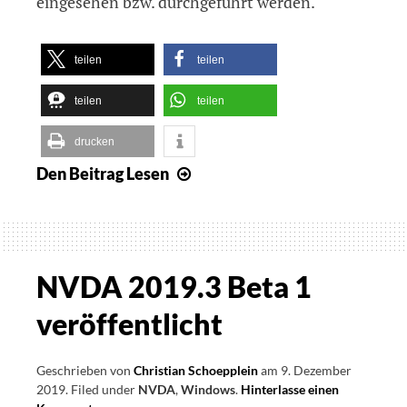
eingesehen bzw. durchgeführt werden.
teilen
teilen
teilen
teilen
drucken
Den Beitrag
Lesen
NVDA
2019.3
veröffentlicht
NVDA 2019.3 Beta 1
veröffentlicht
Geschrieben von
Christian Schoepplein
am
9. Dezember
2019
.
Filed under
NVDA
,
Windows
.
Hinterlasse einen