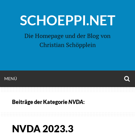
Zum
Inhalt
SCHOEPPI.NET
springen
Die Homepage und der Blog von
Christian Schöpplein
O
MENÜ
OPEN
S
F
MENU
Beiträge der Kategorie
NVDA
:
NVDA 2023.3