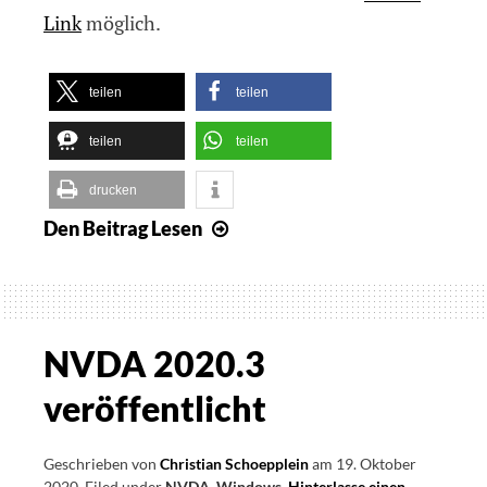
Link
möglich.
teilen
teilen
teilen
teilen
drucken
Den Beitrag
Lesen
NVDA
2021.1
erschienen
NVDA 2020.3
veröffentlicht
Geschrieben von
Christian Schoepplein
am
19. Oktober
2020
.
Filed under
NVDA
,
Windows
.
Hinterlasse einen