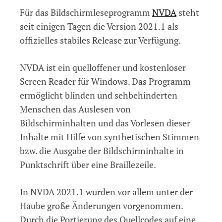
NVDA
Für das Bildschirmleseprogramm
NVDA
steht
2021.1
erschienen
seit einigen Tagen die Version 2021.1 als
offizielles stabiles Release zur Verfügung.
NVDA ist ein quelloffener und kostenloser
Screen Reader für Windows. Das Programm
ermöglicht blinden und sehbehinderten
Menschen das Auslesen von
Bildschirminhalten und das Vorlesen dieser
Inhalte mit Hilfe von synthetischen Stimmen
bzw. die Ausgabe der Bildschirminhalte in
Punktschrift über eine Braillezeile.
In NVDA 2021.1 wurden vor allem unter der
Haube große Änderungen vorgenommen.
Durch die Portierung des Quellcodes auf eine