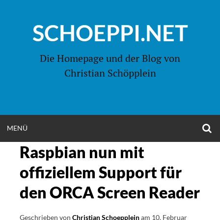
Zum
Inhalt
SCHOEPPI.NET
springen
Die Homepage und der Blog von
Christian Schöpplein
O
MENÜ
OPEN
S
F
Raspbian nun mit
MENU
offiziellem Support für
den ORCA Screen Reader
Geschrieben von
Christian Schoepplein
am
10. Februar