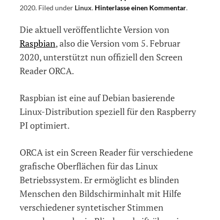
2020
.
Filed under
Linux
.
Hinterlasse einen Kommentar
on
.
Raspbian
Die aktuell veröffentlichte Version von
nun
mit
Raspbian
, also die Version vom 5. Februar
offiziellem
2020, unterstützt nun offiziell den Screen
Support
Reader ORCA.
für
den
ORCA
Raspbian ist eine auf Debian basierende
Screen
Linux-Distribution speziell für den Raspberry
Reader
PI optimiert.
ORCA ist ein Screen Reader für verschiedene
grafische Oberflächen für das Linux
Betriebssystem. Er ermöglicht es blinden
Menschen den Bildschirminhalt mit Hilfe
verschiedener syntetischer Stimmen