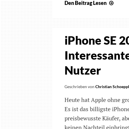
Den Beitrag
Lesen
Aufze
des
Deuts
Webi
zu
iPhone SE 2
den
Envis
Interessante
Glass
verfü
Nutzer
Geschrieben von
Christian Schoepp
Heute hat Apple ohne gr
Es ist das billigste iPhon
preisbewusste Käufer, ab
keinen Nachteil einbring