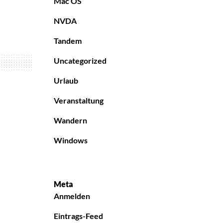
Mac OS
NVDA
Tandem
Uncategorized
Urlaub
Veranstaltung
Wandern
Windows
nung
Meta
Anmelden
n
Eintrags-Feed