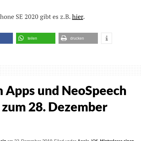
hone SE 2020 gibt es z.B.
hier
.
teilen
drucken
e
ienen
m Apps und NeoSpeech
essantes
 zum 28. Dezember
e
e
r
lein
am
22. Dezember 2019
.
Filed under
Apple
,
iOS
.
Hinterlasse einen