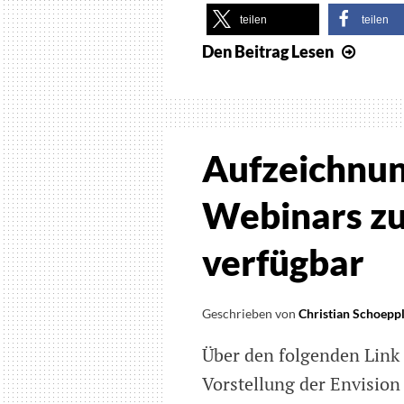
teilen
teilen
Den Beitrag
Lesen
Voice
Drea
Read
jetzt
auch
Aufzeichnun
für
Mac
Webinars zu
OS
verfügbar
Geschrieben von
Christian Schoepp
Über den folgenden Link
Vorstellung der Envision