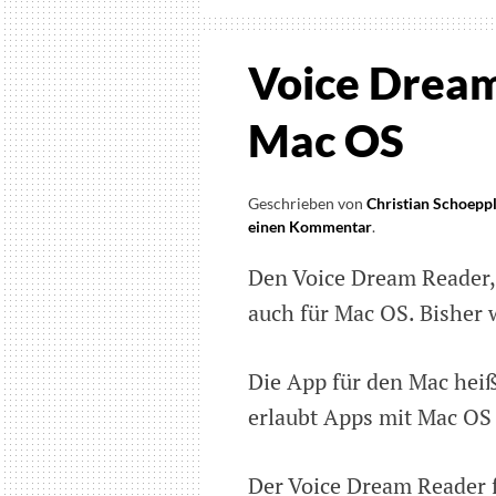
Voice Dream
Mac OS
Geschrieben von
Christian Schoepp
einen Kommentar
on
.
Voice
Den Voice Dream Reader, 
Dream
Reader
auch für Mac OS. Bisher 
jetzt
auch
für
Die App für den Mac heiß
Mac
erlaubt Apps mit Mac O
OS
Der Voice Dream Reader 