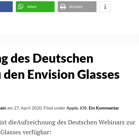
teilen
drucken
m
er
g des Deutschen
 den Envision Glasses
lein
am
27. April 2020
.
Filed under
Apple
,
iOS
.
Ein Kommentar
on
.
Aufzeich
 ist dieAufzeichnung des Deutschen Webinars zur
des
Deutsche
 Glasses verfügbar:
Webinars