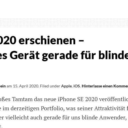
ichnung
chen
nars
020 erschienen –
ion
s Gerät gerade für blind
es
gbar
lein
am
15. April 2020
.
Filed under
Apple
,
iOS
.
Hinterlasse einen Komme
oßes Tamtam das neue iPhone SE 2020 veröffentlic
e im derzeitigen Portfolio, was seiner Attraktivität 
er vielleicht auch gerade für uns blinde Anwender,
t.