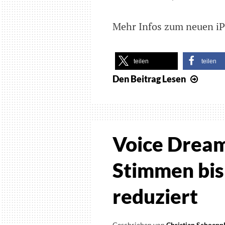
Mehr Infos zum neuen iP
teilen
teilen
Den Beitrag
Lesen
iPhon
SE
2020
ersch
–
Voice Drea
Inter
Gerät
Stimmen bis
gerad
für
reduziert
blind
Nutze
Geschrieben von
Christian Schoepp