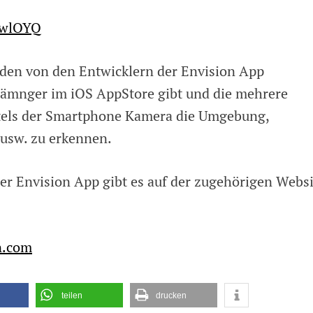
zu
den
3wlOYQ
Envision
Glasses
verfügbar
rden von den Entwicklern der Envision App
 lämnger im iOS AppStore gibt und die mehrere
ttels der Smartphone Kamera die Umgebung,
 usw. zu erkennen.
r Envision App gibt es auf der zugehörigen Websi
n.com
teilen
drucken