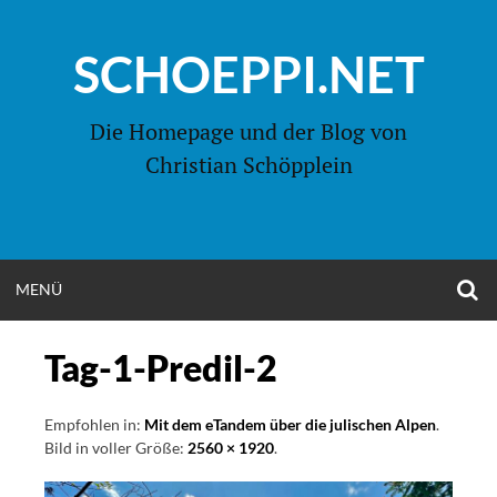
Zum
Inhalt
SCHOEPPI.NET
springen
Die Homepage und der Blog von
Christian Schöpplein
O
MENÜ
OPEN
S
F
MENU
Tag-1-Predil-2
Empfohlen in:
Mit dem eTandem über die julischen Alpen
.
Bild in voller Größe:
2560 × 1920
.