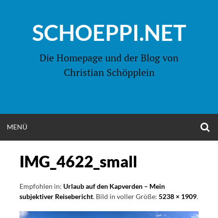
Zum
Inhalt
SCHOEPPI.NET
springen
Die Homepage und der Blog von
Christian Schöpplein
O
MENÜ
OPEN
S
F
MENU
IMG_4622_small
Empfohlen in:
Urlaub auf den Kapverden – Mein
subjektiver Reisebericht
. Bild in voller Größe:
5238 × 1909
.