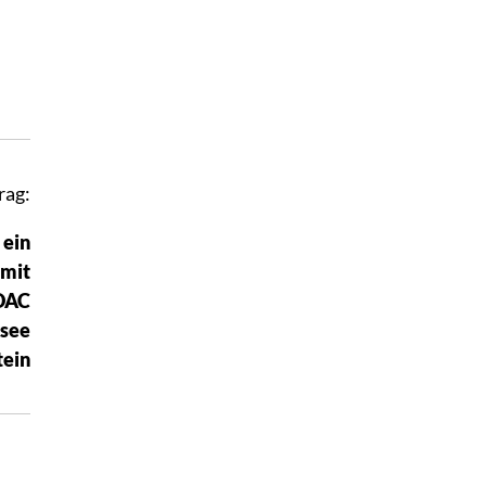
rag:
 ein
 mit
ADAC
ksee
tein