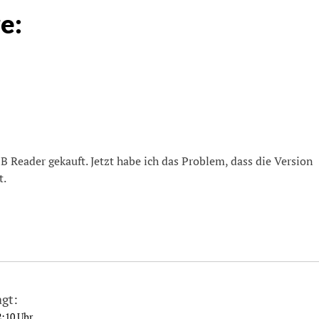
e:
 Reader gekauft. Jetzt habe ich das Problem, dass die Version
t.
agt:
2:10 Uhr