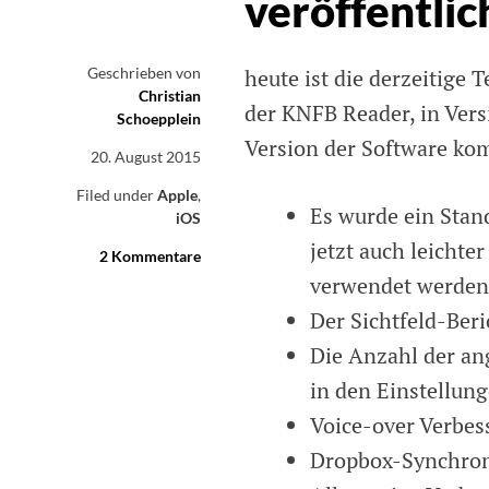
veröffentlic
Geschrieben von
heute ist die derzeitige 
Christian
der KNFB Reader, in Vers
Schoepplein
Version der Software ko
20. August 2015
Filed under
Apple
,
Es wurde ein Stan
iOS
jetzt auch leichte
2 Kommentare
on
KnFB
verwendet werden
Reader
Der Sichtfeld-Beri
in
Version
Die Anzahl der an
2.0
in den Einstellun
veröffentlicht
Voice-over Verbe
Dropbox-Synchroni