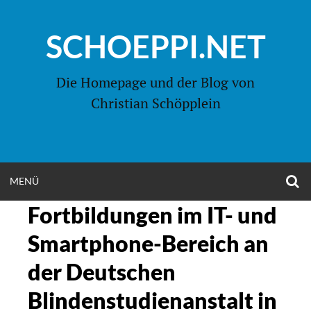
Zum
Inhalt
SCHOEPPI.NET
springen
Die Homepage und der Blog von
Christian Schöpplein
O
MENÜ
OPEN
S
F
Fortbildungen im IT- und
MENU
Smartphone-Bereich an
der Deutschen
Blindenstudienanstalt in