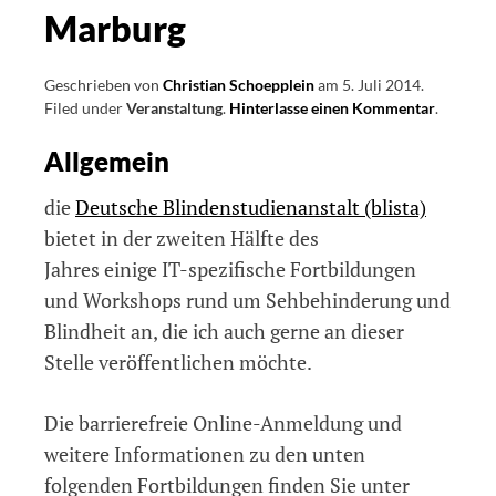
Marburg
Geschrieben von
Christian Schoepplein
am
5. Juli 2014
.
Filed under
Veranstaltung
.
Hinterlasse einen Kommentar
on
.
Fortbild
Allgemein
im
IT-
und
die
Deutsche Blindenstudienanstalt (blista)
Smartph
bietet in der zweiten Hälfte des
Bereich
Jahres einige IT-spezifische Fortbildungen
an
der
und Workshops rund um Sehbehinderung und
Deutsch
Blindheit an, die ich auch gerne an dieser
Blindens
Stelle veröffentlichen möchte.
in
Marburg
Die barrierefreie Online-Anmeldung und
weitere Informationen zu den unten
folgenden Fortbildungen finden Sie unter