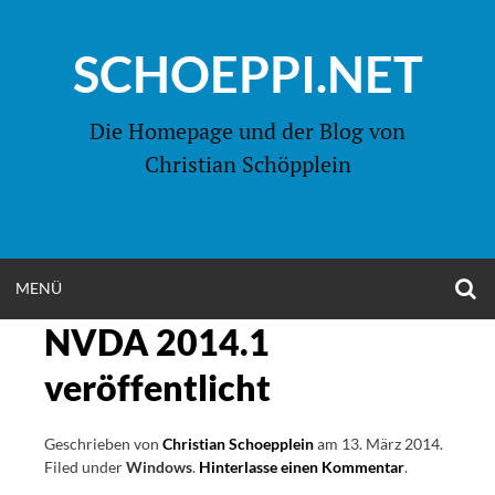
Zum
Inhalt
SCHOEPPI.NET
springen
Die Homepage und der Blog von
Christian Schöpplein
O
MENÜ
OPEN
S
F
NVDA 2014.1
MENU
veröffentlicht
Geschrieben von
Christian Schoepplein
am
13. März 2014
.
Filed under
Windows
.
Hinterlasse einen Kommentar
on
.
NVDA