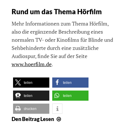
Rund um das Thema Hörfilm
Mehr Informationen zum Thema Hörfilm,
also die ergänzende Beschreibung eines
normalen TV- oder Kinofilms für Blinde und
Sehbehinderte durch eine zusätzliche
Audiospur, finde Sie auf der Seite
www.hoerfilm.de
.
teilen
teilen
teilen
teilen
drucken
Den Beitrag
Lesen
Greta
mit