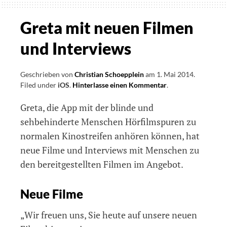
Grey
Gewinnspiel
Greta mit neuen Filmen
mit
und Interviews
der
App
GRETA
Geschrieben von
Christian Schoepplein
am
1. Mai 2014
.
Filed under
iOS
.
Hinterlasse einen Kommentar
on
.
Greta
Greta, die App mit der blinde und
mit
neuen
sehbehinderte Menschen Hörfilmspuren zu
Filmen
normalen Kinostreifen anhören können, hat
und
neue Filme und Interviews mit Menschen zu
Interviews
den bereitgestellten Filmen im Angebot.
Neue Filme
„Wir freuen uns, Sie heute auf unsere neuen