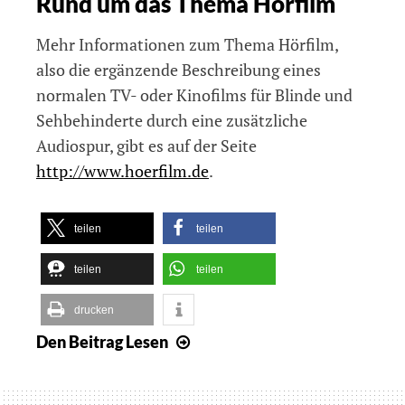
Rund um das Thema Hörfilm
Mehr Informationen zum Thema Hörfilm,
also die ergänzende Beschreibung eines
normalen TV- oder Kinofilms für Blinde und
Sehbehinderte durch eine zusätzliche
Audiospur, gibt es auf der Seite
http://www.hoerfilm.de
.
teilen
teilen
teilen
teilen
drucken
Den Beitrag
Lesen
Fifty
Shades
of