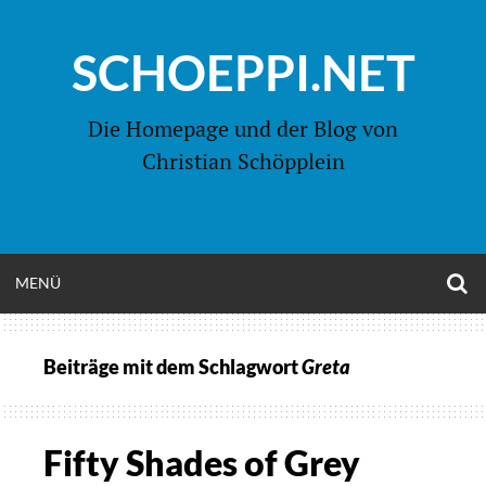
Zum
Inhalt
SCHOEPPI.NET
springen
Die Homepage und der Blog von
Christian Schöpplein
O
MENÜ
OPEN
S
F
MENU
Beiträge mit dem Schlagwort
Greta
Fifty Shades of Grey