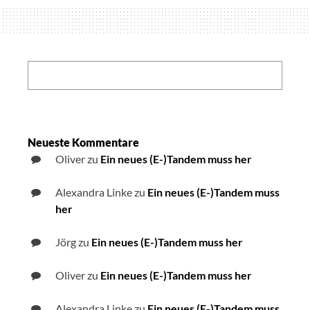
neuen
Filmen
und
Interviews
Search:
Neueste Kommentare
Oliver
zu
Ein neues (E-)Tandem muss her
Alexandra Linke
zu
Ein neues (E-)Tandem muss
her
Jörg
zu
Ein neues (E-)Tandem muss her
Oliver
zu
Ein neues (E-)Tandem muss her
Alexandra Linke
zu
Ein neues (E-)Tandem muss