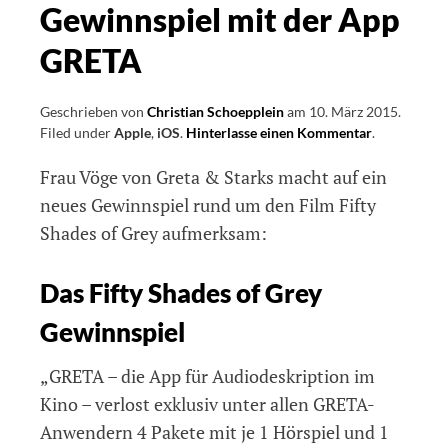
Gewinnspiel mit der App
GRETA
Geschrieben von
Christian Schoepplein
am
10. März 2015
.
Filed under
Apple
,
iOS
.
Hinterlasse einen Kommentar
on
.
Fifty
Frau Vöge von Greta & Starks macht auf ein
Shades
of
neues Gewinnspiel rund um den Film Fifty
Grey
Shades of Grey aufmerksam:
Gewinnspie
mit
der
Das Fifty Shades of Grey
App
GRETA
Gewinnspiel
„GRETA – die App für Audiodeskription im
Kino – verlost exklusiv unter allen GRETA-
Anwendern 4 Pakete mit je 1 Hörspiel und 1