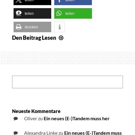
teilen
teilen
drucken
Den Beitrag
Lesen
Artikel
bei
Golem
über
meine
Arbeit
Search:
als
blinder
Programmierer
bzw.
Neueste Kommentare
Oliver
zu
Ein neues (E-)Tandem muss her
System
Engineer
Alexandra Linke
zu
Ein neues (E-)Tandem muss