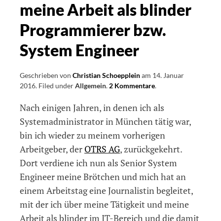
meine Arbeit als blinder
Programmierer bzw.
System Engineer
Geschrieben von
Christian Schoepplein
am
14. Januar
2016
.
Filed under
Allgemein
.
2 Kommentare
on
.
Artikel
Nach einigen Jahren, in denen ich als
bei
Golem
Systemadministrator in München tätig war,
über
bin ich wieder zu meinem vorherigen
meine
Arbeitgeber, der
OTRS AG
, zurückgekehrt.
Arbeit
als
Dort verdiene ich nun als Senior System
blinder
Engineer meine Brötchen und mich hat an
Programmierer
einem Arbeitstag eine Journalistin begleitet,
bzw.
System
mit der ich über meine Tätigkeit und meine
Engineer
Arbeit als blinder im IT-Bereich und die damit