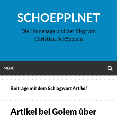
Zum
Inhalt
SCHOEPPI.NET
springen
Die Homepage und der Blog von
Christian Schöpplein
O
MENÜ
OPEN
S
F
MENU
Beiträge mit dem Schlagwort
Artikel
Artikel bei Golem über